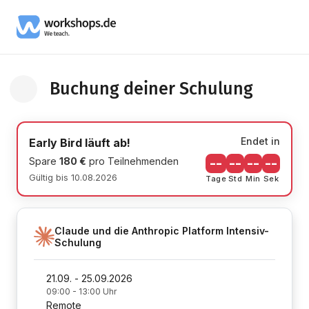
Buchung deiner Schulung
Zurück zur Schulung Informationsseite
Endet in
Early Bird läuft ab!
Spare
180 €
pro Teilnehmenden
--
--
--
--
Gültig bis 10.08.2026
Tage
Std
Min
Sek
Claude und die Anthropic Platform Intensiv-
Schulung
21.09. - 25.09.2026
09:00 - 13:00 Uhr
Remote