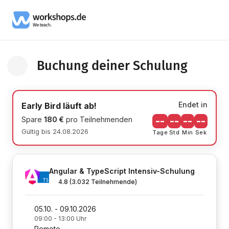
Buchung deiner Schulung
Zurück zur Schulung Informationsseite
Endet in
Early Bird läuft ab!
Spare
180 €
pro Teilnehmenden
--
--
--
--
Gültig bis 24.08.2026
Tage
Std
Min
Sek
Angular & TypeScript Intensiv-Schulung
4.8
(3.032 Teilnehmende)
05.10. - 09.10.2026
09:00 - 13:00 Uhr
Remote