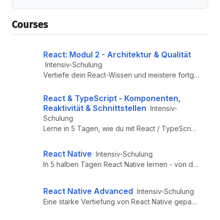
Courses
React: Modul 2 - Architektur & Qualität
Intensiv-Schulung
Vertiefe dein React-Wissen und meistere fortgeschrittene Techniken für anspruchsvolle Projekte.
React & TypeScript - Komponenten,
Reaktivität & Schnittstellen
Intensiv-
Schulung
Lerne in 5 Tagen, wie du mit React / TypeScript startest. Auch als Inhouse-Schulung oder Remote buchbar. Jetzt mehr erf...
React Native
Intensiv-Schulung
In 5 halben Tagen React Native lernen - von den Expert:innen von ReactJS.DE. Auch als Inhouse-Schulung buchbar. Jetzt me...
React Native Advanced
Intensiv-Schulung
Eine starke Vertiefung von React Native gepaart mit fortgeschrittenen React.js und TypeScript Konzepten im Kontext von R...