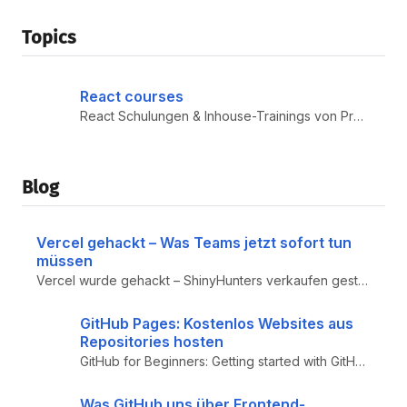
Topics
React courses
React Schulungen & Inhouse-Trainings von Profis mit Projekterfahrung. Praxisnahe Workshops zu React, Redux, Next.js, Rea...
Blog
Vercel gehackt – Was Teams jetzt sofort tun
müssen
Vercel wurde gehackt – ShinyHunters verkaufen gestohlene Daten: Mitarbeiternamen und E-Mail-Adressen bereits veröffentli...
GitHub Pages: Kostenlos Websites aus
Repositories hosten
GitHub for Beginners: Getting started with GitHub Pages – Praktischer Einsteiger-Guide zu GitHub Pages: Deployment aus B...
Was GitHub uns über Frontend-