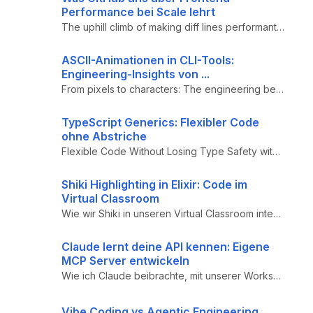
Performance bei Scale lehrt
The uphill climb of making diff lines performant – GitHub Engineering Case Study zu Performance-Optimierung auf Scale: C...
ASCII-Animationen in CLI-Tools:
Engineering-Insights von ...
From pixels to characters: The engineering behind GitHub Copilot CLI's animated ASCII banner - Technische Implementation...
TypeScript Generics: Flexibler Code
ohne Abstriche
Flexible Code Without Losing Type Safety with TS Generics - TypeScript Generics Tutorial mit praktischen Beispielen: Reu...
Shiki Highlighting in Elixir: Code im
Virtual Classroom
Wie wir Shiki in unseren Virtual Classroom integriert haben: Node.js-Bridge, Transformers, Inline-Code-Highlighting für ...
Claude lernt deine API kennen: Eigene
MCP Server entwickeln
Wie ich Claude beibrachte, mit unserer Workshops.DE API zu plaudern! Ein Deep-Dive in die Welt der MCP Server mit prakti...
Vibe Coding vs Agentic Engineering