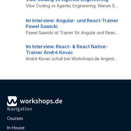
Vibe Coding vs Agentic Engineering: Warum Senior Developer 10x produktiver werden, während Juniors scheitern. KI-Tools r...
Im Interview: Angular- und React-Trainer
Pawel Sawicki
Pawel Sawicki ist Trainer für Angular und React. Sein Weg zum Profi war relativ klassisch. In seiner Freizeit geht es ab...
Im Interview: React- & React Native-
Trainer André Kovac
André Kovac schult bei Workshops.de Angestellte von Unternehmen in React und React Native. Wer mobile native Apps bauen ...
Navigation
Courses
In-House