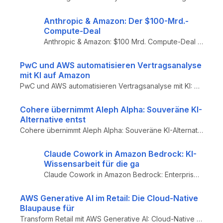
Anthropic & Amazon: Der $100-Mrd.-
Compute-Deal
Anthropic & Amazon: $100 Mrd. Compute-Deal und was er für Cloud-Native-Teams bedeutet – Anthropic sichert 5 Gigawatt AWS...
PwC und AWS automatisieren Vertragsanalyse
mit KI auf Amazon
PwC und AWS automatisieren Vertragsanalyse mit KI: Serverlose AI-Annotation-Architektur auf Amazon Bedrock für Legal- un...
Cohere übernimmt Aleph Alpha: Souveräne KI-
Alternative entst
Cohere übernimmt Aleph Alpha: Souveräne KI-Alternative aus Europa entsteht – kanadisch-deutsches Fusion mit Schwarz-Grup...
Claude Cowork in Amazon Bedrock: KI-
Wissensarbeit für die ga
Claude Cowork in Amazon Bedrock: Enterprise-Rollout von KI-gestützten Entwicklungsumgebungen – AWS-native Integration, L...
AWS Generative AI im Retail: Die Cloud-Native
Blaupause für
Transform Retail mit AWS Generative AI: Cloud-Native Architektur-Blaupause für E-Commerce – Serverless Microservices (SA...