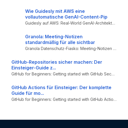
Wie Guidesly mit AWS eine
vollautomatische GenAI-Content-Pip
Guidesly auf AWS: Real-World GenAI-Architektur für automatische Content-Generierung – AWS Bedrock, SageMaker, Lambda, St...
Granola: Meeting-Notizen
standardmäßig für alle sichtbar
Granola Datenschutz-Fiasko: Meeting-Notizen standardmäßig für alle mit Link sichtbar – Warnung für Teams: AI-Meeting-Too...
GitHub-Repositories sicher machen: Der
Einsteiger-Guide z...
GitHub for Beginners: Getting started with GitHub Security - Einsteiger-Guide zu GitHub Advanced Security (GHAS), Secret...
GitHub Actions für Einsteiger: Der komplette
Guide für mo...
GitHub for Beginners: Getting started with GitHub Actions - Tutorial zu GitHub Actions für CI/CD Automation und DevOps-W...