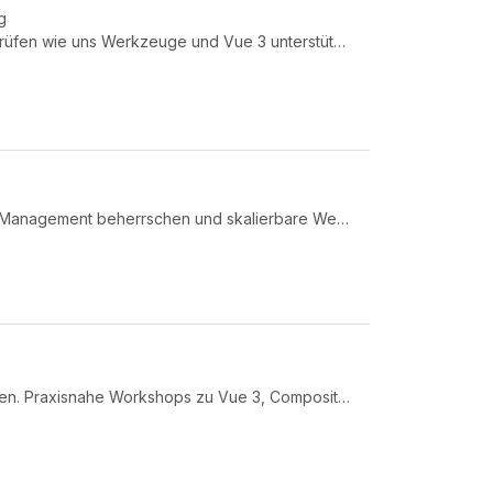
g
Wir etablieren ein Performance-Budget für unsere Anwendung, prüfen wie uns Werkzeuge und Vue 3 unterstützen performante ...
Vue.js von Grund auf meistern: Reaktive Komponenten entwickeln, State Management beherrschen und skalierbare Web-Apps ba...
Vue.js Schulungen & Inhouse-Trainings von erfahrenen Expert:innen. Praxisnahe Workshops zu Vue 3, Composition API, Pinia...