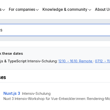
s
For companies
Knowledge & community
About U
 these dates
js & TypeScript
Intensiv-Schulung:
12.10. - 16.10. Remote
·
07.12. - 
ses
Nuxt.js 3
Intensiv-Schulung