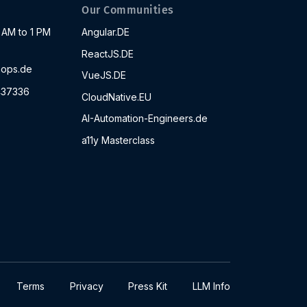
Our Communities
AM to 1 PM
Angular.DE
ReactJS.DE
ops.de
VueJS.DE
437336
CloudNative.EU
AI-Automation-Engineers.de
a11y Masterclass
Terms
Privacy
Press Kit
LLM Info