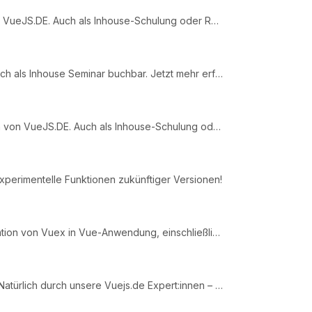
In 5 Tagen Vue.js & TypeScript lernen - von den Expert:innen von VueJS.DE. Auch als Inhouse-Schulung oder Remote buchbar...
Lerne wie du Pinia effektiv in deinen Vue.js-Projekten einsetzt. Auch als Inhouse Seminar buchbar. Jetzt mehr erfahren!
In einer Woche Vue.js & TypeScript lernen - von den Expert:innen von VueJS.DE. Auch als Inhouse-Schulung oder Remote buc...
perimentelle Funktionen zukünftiger Versionen!
Überblick über State-Management in Vue. Grundlagen der Integration von Vuex in Vue-Anwendung, einschließlich Actions, Mu...
Lerne in nur einem Tag die neue Vue.js Composition API kennen. Natürlich durch unsere Vuejs.de Expert:innen – auch als I...