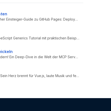
sten
GitHub for Beginners: Getting started with GitHub Pages – Praktischer Einsteiger-Guide zu GitHub Pages: Deployment aus B...
Flexible Code Without Losing Type Safety with TS Generics - TypeScript Generics Tutorial mit praktischen Beispielen: Reu...
wickeln
Wie ich Claude beibrachte, mit unserer Workshops.DE API zu plaudern! Ein Deep-Dive in die Welt der MCP Server mit prakti...
Joe Ray Gregory ist Software Architect, Engineer und Developer. Sein Herz brennt für Vue.js, laute Musik und ferngesteue...