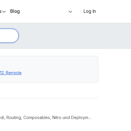
s
Blog
Log In
11.12. Remote
Nuxt 3 Intensiv-Workshop für Vue-Entwickler:innen: Rendering-Modi, Routing, Composables, Nitro und Deployment praxisnah ...