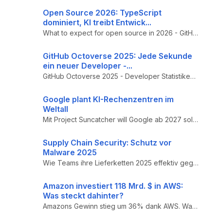
Open Source 2026: TypeScript
dominiert, KI treibt Entwick...
What to expect for open source in 2026 - GitHub Blog Artikel über Open-Source-Trends und Entwicklungen für 2026
GitHub Octoverse 2025: Jede Sekunde
ein neuer Developer -...
GitHub Octoverse 2025 - Developer Statistiken & AI-Trends Report: Jede Sekunde tritt ein neuer Developer bei, TypeScript...
Google plant KI-Rechenzentren im
Weltall
Mit Project Suncatcher will Google ab 2027 solargetriebene KI-Rechenzentren in den Orbit bringen. Was steckt hinter dem ...
Supply Chain Security: Schutz vor
Malware 2025
Wie Teams ihre Lieferketten 2025 effektiv gegen Malware-Angriffe absichern und welche Strategien jetzt entscheidend sind...
Amazon investiert 118 Mrd. $ in AWS:
Was steckt dahinter?
Amazons Gewinn stieg um 36% dank AWS. Was bedeuten die massiven Investitionen in Rechenzentren für die Cloud-Branche und...