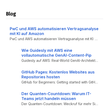
Blog
PwC und AWS automatisieren Vertragsanalyse
mit KI auf Amazon
PwC und AWS automatisieren Vertragsanalyse mit KI: Serverlose AI-Annotation-Architektur auf Amazon Bedrock für Legal- un...
Wie Guidesly mit AWS eine
vollautomatische GenAI-Content-Pip
Guidesly auf AWS: Real-World GenAI-Architektur für automatische Content-Generierung – AWS Bedrock, SageMaker, Lambda, St...
GitHub Pages: Kostenlos Websites aus
Repositories hosten
GitHub for Beginners: Getting started with GitHub Pages – Praktischer Einsteiger-Guide zu GitHub Pages: Deployment aus B...
Der Quanten-Countdown: Warum IT-
Teams jetzt handeln müssen
Der Quanten-Countdown: Weckruf für mehr Sicherheit – Q-Day, Post-Quanten-Kryptografie (PQC), CRYSTALS-Kyber, ML-KEM und ...