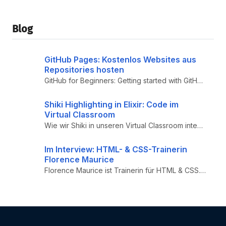
Blog
GitHub Pages: Kostenlos Websites aus
Repositories hosten
GitHub for Beginners: Getting started with GitHub Pages – Praktischer Einsteiger-Guide zu GitHub Pages: Deployment aus B...
Shiki Highlighting in Elixir: Code im
Virtual Classroom
Wie wir Shiki in unseren Virtual Classroom integriert haben: Node.js-Bridge, Transformers, Inline-Code-Highlighting für ...
Im Interview: HTML- & CSS-Trainerin
Florence Maurice
Florence Maurice ist Trainerin für HTML & CSS. Wie sie zur Expertin wurde und wie Kursteilnehmer:innen von ihrem Konzept...