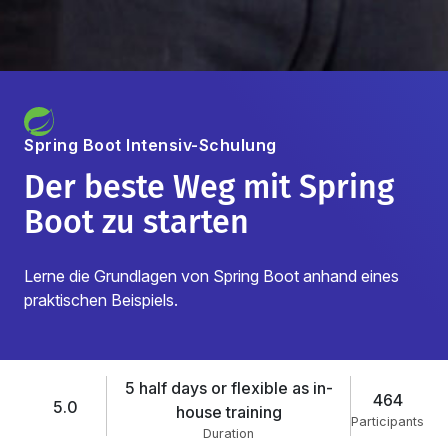
Spring Boot
Intensiv-Schulung
Der beste Weg mit Spring
Boot zu starten
Lerne die Grundlagen von Spring Boot anhand eines
praktischen Beispiels.
5 half days or flexible as in-
464
5.0
house training
Participants
Duration