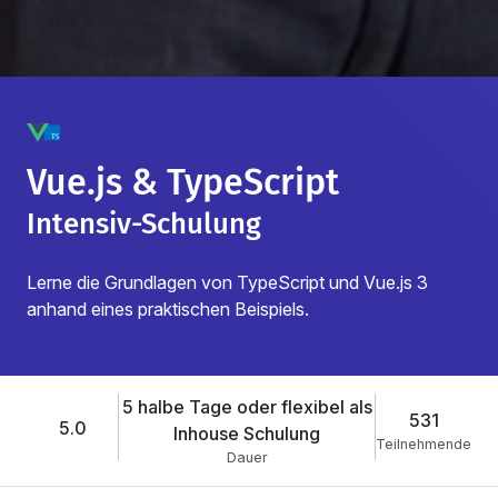
Vue.js & TypeScript
Intensiv-Schulung
Lerne die Grundlagen von TypeScript und Vue.js 3
anhand eines praktischen Beispiels.
5 halbe Tage oder flexibel als
531
5.0
Inhouse Schulung
Teilnehmende
Dauer