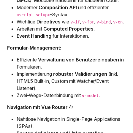
(SFCs)
: Modulare Bausteine für sauberen Code.
Moderner
Composition API
und effizienter
-Syntax.
<script setup>
Wichtige
Directives
wie
,
,
,
.
v-if
v-for
v-bind
v-on
Arbeiten mit
Computed Properties
.
Event Handling
für Interaktionen.
Formular-Management:
Effiziente
Verwaltung von Benutzereingaben
in
Formularen.
Implementierung
robuster Validierungen
(inkl.
HTML5 Built-in, Custom mit Watcher/Event
Listener).
Zwei-Wege-Datenbindung mit
.
v-model
Navigation mit Vue Router 4:
Nahtlose Navigation in Single-Page Applications
(SPAs).