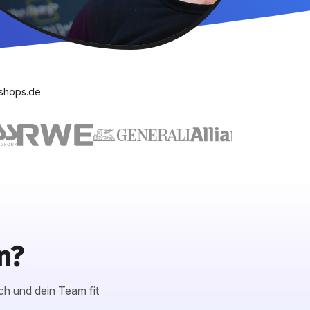
kshops.de
n?
ch und dein Team fit