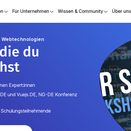
en
Für Unternehmen
Wissen & Community
Über un
r Webtechnologien
 die du
hst
nen Expert:innen
s.DE und Vuejs.DE, NG-DE Konferenz
 Schulungsteilnehmende