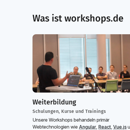
Was ist workshops.de
Weiterbildung
Schulungen, Kurse und Trainings
Unsere Workshops behandeln primär
Webtechnologien wie
Angular
,
React
,
Vue.js
u