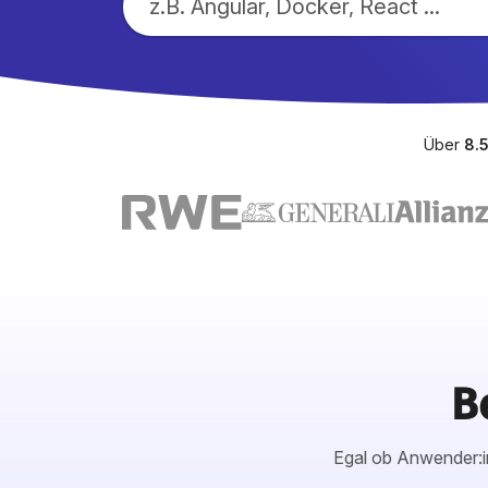
Über
8.
B
Egal ob Anwender:in