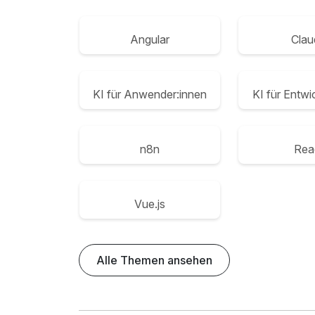
Angular
Clau
KI für Anwender:innen
KI für Entwi
n8n
Rea
Vue.js
Alle Themen ansehen